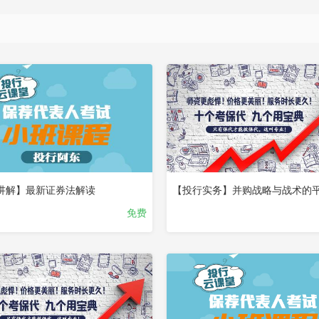
已
完
结
试
看
讲解】最新证券法解读
免费
已
完
结
试
看