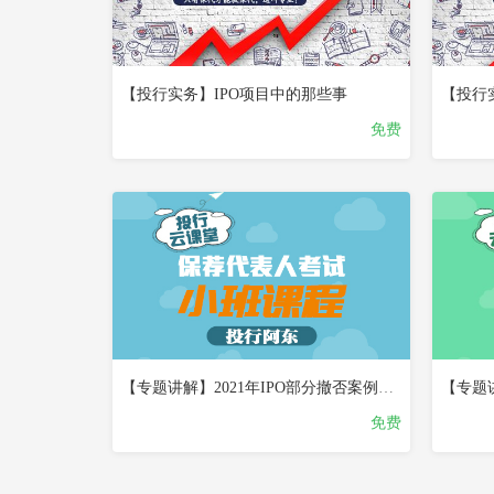
【投行实务】IPO项目中的那些事
【投行
免费
已
已
完
完
结
结
试
看
【专题讲解】2021年IPO部分撤否案例研讨分析
【专题
免费