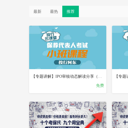
最新
最热
推荐
更
已
新
完
中
结
试
试
看
看
【专题讲解】IPO审核动态解读分享（仅限购买880元的小班学员使用）
【专题
免费
已
已
完
完
结
结
试
试
看
看