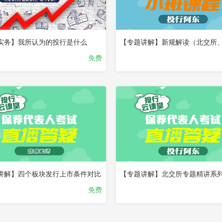
实务】我所认为的投行是什么
免费
已
完
结
试
看
讲解】四个板块发行上市条件对比
免费