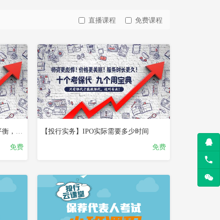
直播课程
免费课程
已
完
结
试
看
【投行实务】并购战略与战术的平衡，主讲嘉宾：符胜斌
【投行实务】IPO实际需要多少时间
免费
免费
已
完
结
试
看