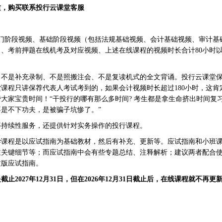
质，购买联系投行云课堂客服
门阶段视频、基础阶段视频（包括法规基础视频、会计基础视频、审计基
）、考前押题在线机考及对应视频、上述在线课程的视频时长合计80小时
、不是补充录制、不是照搬注会、不是复读机式的全文背诵。投行云课堂
堂课程只讲保荐代表人考试考到的，如果会计视频时长超过180小时，这肯
大家宝贵时间！“干投行的哪有那么多时间? 考生都是拿生命挤出时间复
是不下功夫，是被骗子坑惨了。”
等持续性服务，还提供针对实务操作的投行课程。
学课程是以应试指南为基础教材，然后有补充、更新等。应试指南和小班
注关键细节等；而应试指南中会有些专题总结、注释解析；建议两者配合
质版应试指南。
2027年12月31日，但在2026年12月31日截止后，在线课程就不再更