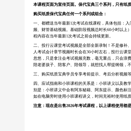
本课程页面为宣传页面。保代宝典三个系列，只有纸
购买纸质保代宝典任何一个系列或组合：
一、都赠送当年最新1次考试在线课程，具体包括：入
频、财管基础视频。基础阶段视频总时长60小时以上
程内容在当年最新1次考试之前会持续更新。
二、投行云课堂考试视频是全部全新录制！不是修补
人考试会计章节视频时长会在30小时左右，投行云课
忽悠，只是拿注会考试视频充数，毫无重点，只会浪费
陪老婆孩子、陪客户、陪领导，就想找人帮提纲领，不
三、购买纸质宝典学员专享考前提示、考后分析视频
四、应试指南和小班课程的关系是：小班讲义以及教
别是：小班讲义中会有阿东秘籍、阿东提示、颜色标
如在电脑旁时使用小班课程讲义，时间充裕时使用纸
注意：现在是出售2026年考试课程，以上课程使用都是截止