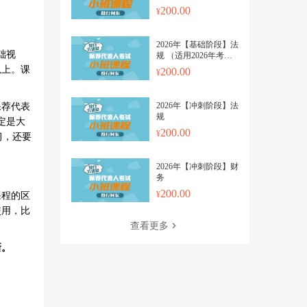
（在线观看）
200.00
2026年【基础阶段】法
础视
规 （适用2026年考
试，投行云课堂每个视
以上。课
200.00
频上传更新日期都会标
明）
2026年【冲刺阶段】法
保荐代表
规
定是大
200.00
习，还要
2026年【冲刺阶段】财
务
200.00
课程的区
使用，比
查看更多
新。