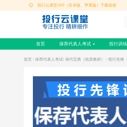
投行云课堂APP（安卓版、苹果版）下载链接
保荐代表人考试报考操作指南
首页
保荐代表人考试
投行训
首页
/
保荐代表人考试
/
保代宝典（纸质教材）
/ 投行先